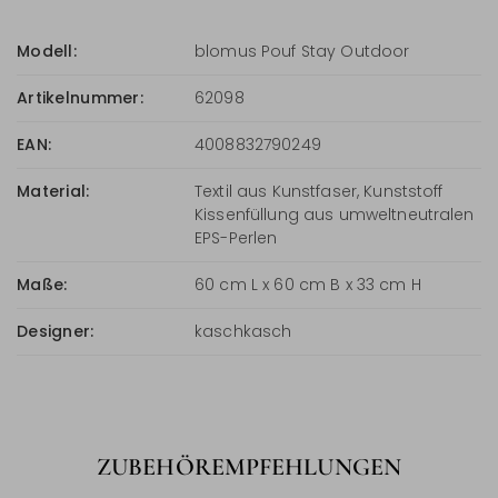
Modell:
blomus Pouf Stay Outdoor
Artikelnummer:
62098
EAN:
4008832790249
Material:
Textil aus Kunstfaser, Kunststoff
Kissenfüllung aus umweltneutralen
EPS-Perlen
Maße:
60 cm L x 60 cm B x 33 cm H
Designer:
kaschkasch
ZUBEHÖREMPFEHLUNGEN