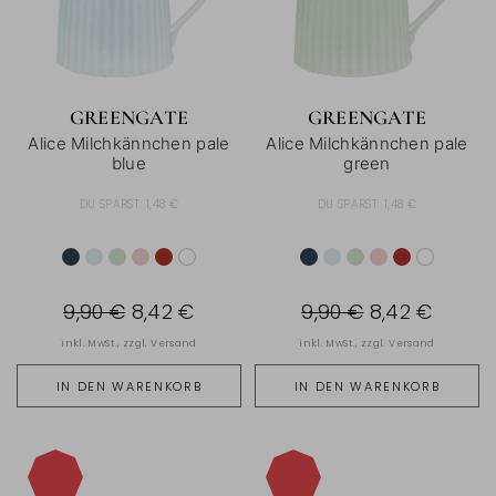
GREENGATE
GREENGATE
Alice Milchkännchen pale
Alice Milchkännchen pale
blue
green
DU SPARST:
1,48 €
DU SPARST:
1,48 €
9,90 €
8,42 €
9,90 €
8,42 €
inkl. MwSt., zzgl.
Versand
inkl. MwSt., zzgl.
Versand
IN DEN WARENKORB
IN DEN WARENKORB