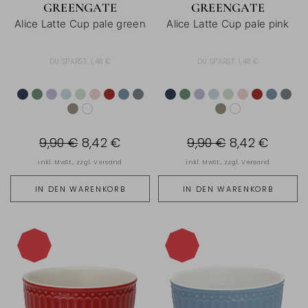
GREENGATE
GREENGATE
Alice Latte Cup pale green
Alice Latte Cup pale pink
DU SPARST:
1,48 €
DU SPARST:
1,48 €
9,90 €
8,42 €
9,90 €
8,42 €
inkl. MwSt., zzgl.
Versand
inkl. MwSt., zzgl.
Versand
IN DEN WARENKORB
IN DEN WARENKORB
-15%
-15%