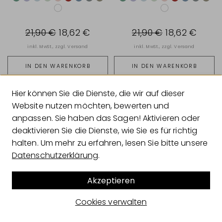
21,90 €
18,62 €
21,90 €
18,62 €
inkl. MwSt., zzgl.
Versand
inkl. MwSt., zzgl.
Versand
IN DEN WARENKORB
IN DEN WARENKORB
Hier können Sie die Dienste, die wir auf dieser
Website nutzen möchten, bewerten und
anpassen. Sie haben das Sagen! Aktivieren oder
-15%
-15%
deaktivieren Sie die Dienste, wie Sie es für richtig
halten. Um mehr zu erfahren, lesen Sie bitte unsere
Datenschutzerklärung
.
Akzeptieren
Cookies verwalten