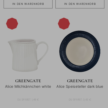
IN DEN WARENKORB
IN DEN WARENKORB
-15%
-15%
GREENGATE
GREENGATE
Alice Milchkännchen white
Alice Speiseteller dark blue
DU SPARST:
1,48 €
DU SPARST:
3,43 €