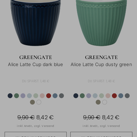
GREENGATE
GREENGATE
Alice Latte Cup dark blue
Alice Latte Cup dusty green
DU SPARST:
1,48 €
DU SPARST:
1,48 €
9,90 €
8,42 €
9,90 €
8,42 €
inkl. MwSt., zzgl.
Versand
inkl. MwSt., zzgl.
Versand