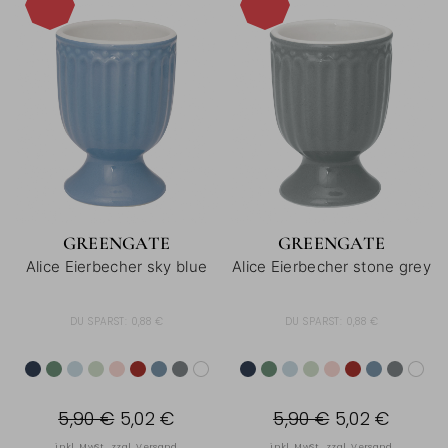
-15%
-15%
GREENGATE
GREENGATE
Alice Eierbecher sky blue
Alice Eierbecher stone grey
DU SPARST:
0,88 €
DU SPARST:
0,88 €
5,90 €
5,02 €
5,90 €
5,02 €
inkl. MwSt., zzgl.
Versand
inkl. MwSt., zzgl.
Versand