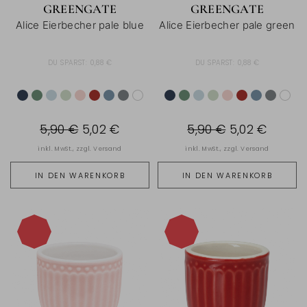
GREENGATE
GREENGATE
Alice Eierbecher pale blue
Alice Eierbecher pale green
DU SPARST:
0,88 €
DU SPARST:
0,88 €
5,90 €
5,02 €
5,90 €
5,02 €
inkl. MwSt., zzgl.
Versand
inkl. MwSt., zzgl.
Versand
IN DEN WARENKORB
IN DEN WARENKORB
-15%
-15%