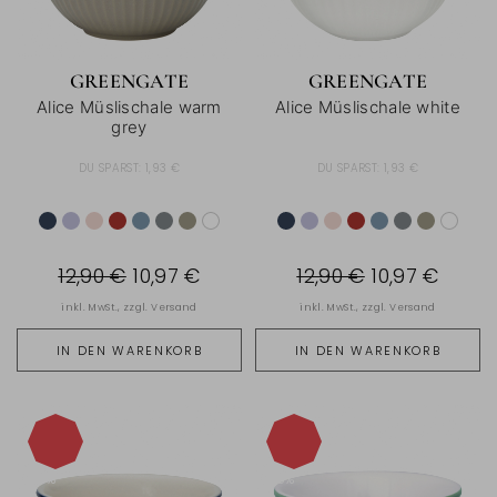
GREENGATE
GREENGATE
Alice Müslischale warm
Alice Müslischale white
grey
DU SPARST:
1,93 €
DU SPARST:
1,93 €
12,90 €
10,97 €
12,90 €
10,97 €
inkl. MwSt., zzgl.
Versand
inkl. MwSt., zzgl.
Versand
IN DEN WARENKORB
IN DEN WARENKORB
-15%
-15%