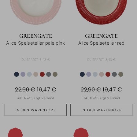
GREENGATE
GREENGATE
Alice Speiseteller pale pink
Alice Speiseteller red
DU SPARST:
3,43 €
DU SPARST:
3,43 €
22,90 €
19,47 €
22,90 €
19,47 €
inkl. MwSt., zzgl.
Versand
inkl. MwSt., zzgl.
Versand
IN DEN WARENKORB
IN DEN WARENKORB