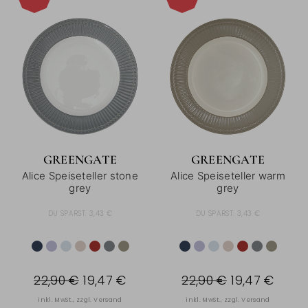
-15%
-15%
GREENGATE
GREENGATE
Alice Speiseteller stone
Alice Speiseteller warm
grey
grey
DU SPARST:
3,43 €
DU SPARST:
3,43 €
22,90 €
19,47 €
22,90 €
19,47 €
inkl. MwSt., zzgl.
Versand
inkl. MwSt., zzgl.
Versand