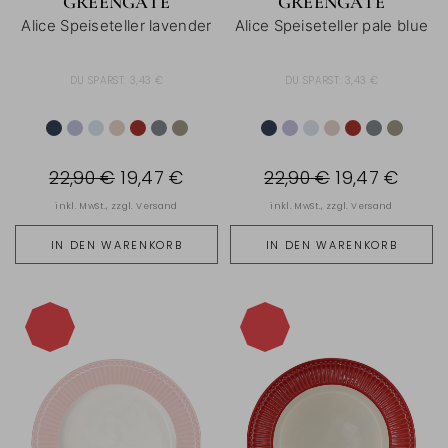
GREENGATE
GREENGATE
Alice Speiseteller lavender
Alice Speiseteller pale blue
DU SPARST:
3,43 €
DU SPARST:
3,43 €
22,90 €
19,47 €
22,90 €
19,47 €
inkl. MwSt., zzgl.
Versand
inkl. MwSt., zzgl.
Versand
IN DEN WARENKORB
IN DEN WARENKORB
-15%
-15%