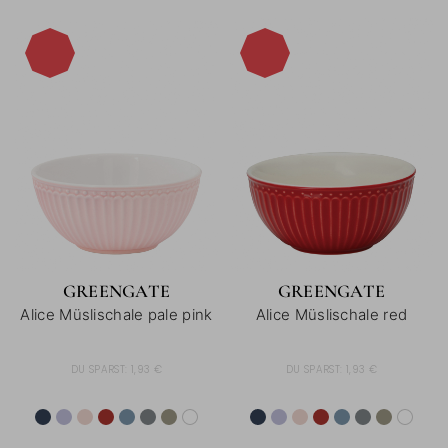
-15%
-15%
GREENGATE
GREENGATE
Alice Müslischale pale pink
Alice Müslischale red
DU SPARST:
1,93 €
DU SPARST:
1,93 €