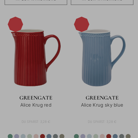
-15%
-15%
GREENGATE
GREENGATE
Alice Krug red
Alice Krug sky blue
DU SPARST:
3,28 €
DU SPARST:
3,28 €