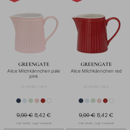
-15%
-15%
GREENGATE
GREENGATE
Alice Milchkännchen pale
Alice Milchkännchen red
pink
DU SPARST:
1,48 €
DU SPARST:
1,48 €
9,90 €
8,42 €
9,90 €
8,42 €
inkl. MwSt., zzgl.
Versand
inkl. MwSt., zzgl.
Versand