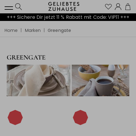
Kont
+++ Sichere Dir jetzt 11 % Rabatt mit Code: VIP11 +++
Home
Marken
Greengate
GREENGATE
-15%
-15%