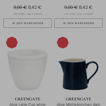
9,90 €
8,42 €
9,90 €
8,42 €
inkl. MwSt., zzgl.
Versand
inkl. MwSt., zzgl.
Versand
IN DEN WARENKORB
IN DEN WARENKORB
-15%
-15%
GREENGATE
GREENGATE
Alice Latte Cup white
Alice Milchkännchen dark