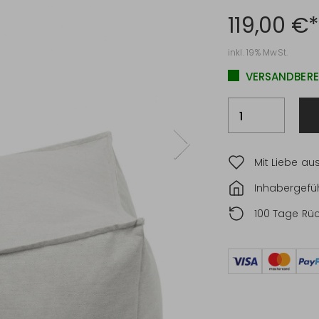
119,00 €*
inkl. 19% MwSt.
VERSANDBEREI
Mit Liebe au
Inhabergefüh
100 Tage Rü