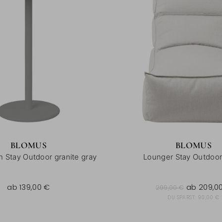
BLOMUS
BLOMUS
ch Stay Outdoor granite gray
Lounger Stay Outdoor
299,00 €
ab
139,00 €
ab
209,0
299,00 €
DU SPARST:
90,00 €