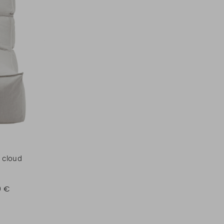
 cloud
0 €