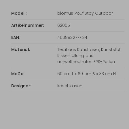
Modell:
blomus Pouf Stay Outdoor
Artikelnummer:
62005
EAN:
4008832777134
Material:
Textil aus Kunstfaser, Kunststoff
Kissenfüllung aus
umweltneutralen EPS-Perlen
Maße:
60 cm L x 60 cm B x 33 cm H
Designer:
kaschkasch