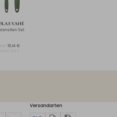
OLAS VAHÉ
tensilien Set
0 €
10,14 €
90 €
SPARST:
6,76 €
Versandarten