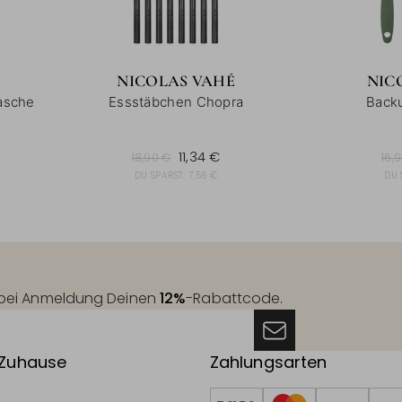
NICOLAS VAHÉ
NIC
lasche
Essstäbchen Chopra
Backu
18,90 €
16,9
11,34 €
18,90 €
16,
DU SPARST:
7,56 €
DU 
t bei Anmeldung Deinen
12%
-Rabattcode.
 Zuhause
Zahlungsarten