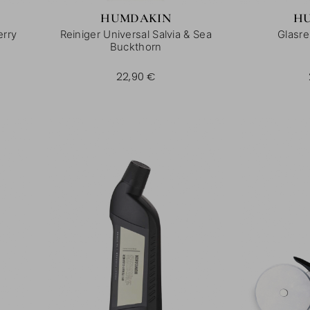
HUMDAKIN
H
erry
Reiniger Universal Salvia & Sea
Glasre
Buckthorn
1000 ml |
22,90 €