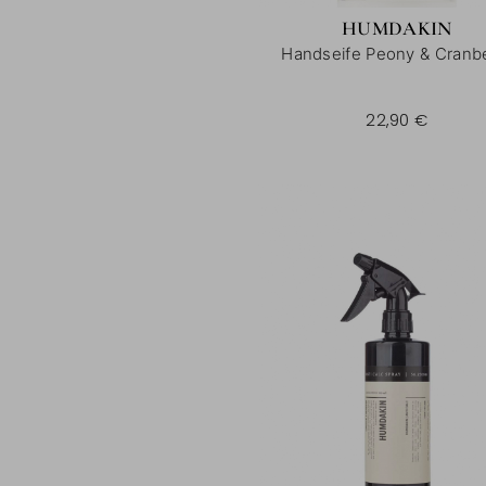
HUMDAKIN
Handseife Peony & Cranb
300 ml |
22,90 €