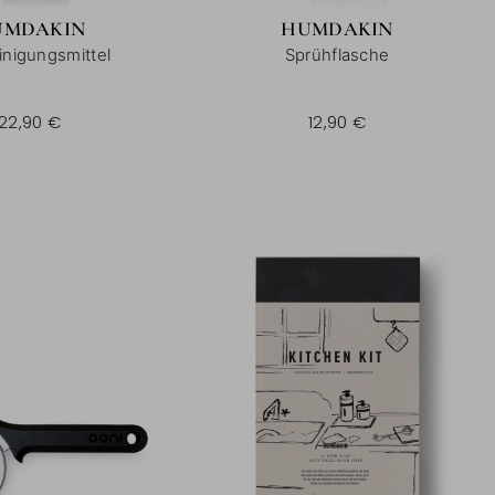
UMDAKIN
HUMDAKIN
inigungsmittel
Sprühflasche
750 ml |
500 ml |
22,90 €
12,90 €