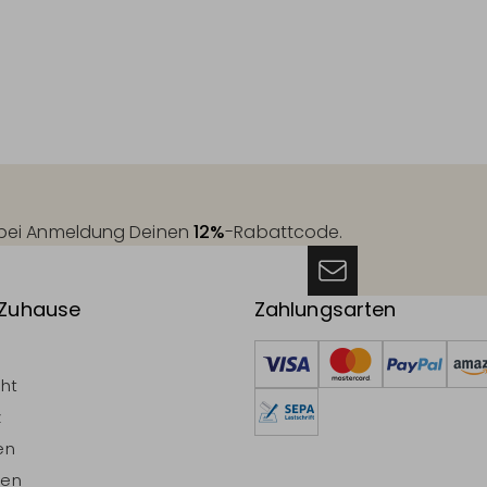
t bei Anmeldung Deinen
12%
-Rabattcode.
 Zuhause
Zahlungsarten
cht
z
en
ten