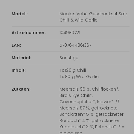
Modell:
Nicolas Vahé Geschenkset Salz
Chilli & Wild Garlic
Artikelnummer:
104980721
EAN:
5707644861367
Material:
Sonstige
Inhalt:
1 x 120 g Chili
1 x 80 g Wild Garlic
Zutaten:
Meersalz 96 %, Chiliflocken*,
Bird‘s Eye Chili*,
Cayennepfeffer*, Ingwer*. //
Meersalz 87 %, getrocknete
Schalotten* 5 %, getrockneter
Bärlauch* 4 %, getrockneter
Knoblauch* 3 %, Petersilie*. * =
biologisch.