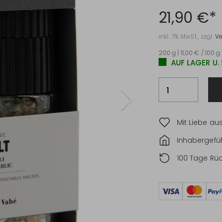
21,90 €*
inkl. 7% MwSt., zzgl.
V
200 g | 11,00 € / 100 g
AUF LAGER U.
Mit Liebe au
Inhabergefüh
100 Tage Rü