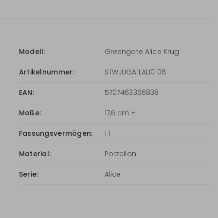
Modell:
Greengate Alice Krug
Artikelnummer:
STWJUGA1LALI0106
EAN:
5707463366838
Maße:
17,6 cm H
Fassungsvermögen:
1 l
Material:
Porzellan
Serie:
Alice