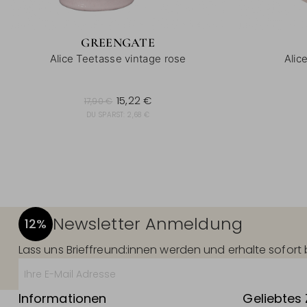
GREENGATE
Alice Teetasse vintage rose
Alic
17,90 €
15,22 €
17,90 €
DU SPARST:
2,68 €
Newsletter Anmeldung
12%
Lass uns Brieffreund:innen werden und erhalte sofor
Informationen
Geliebtes