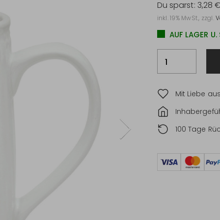
Du sparst:
3,28 
inkl. 19% MwSt., zzgl.
V
AUF LAGER U.
Mit Liebe au
Inhabergefüh
100 Tage Rü