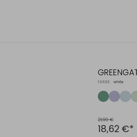
GREENGAT
FARBE:
white
21,90 €
18,62 €*