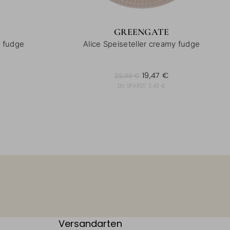
GREENGATE
y fudge
Alice Speiseteller creamy fudge
22,90 €
19,47 €
22,90 €
DU SPARST:
3,43 €
Versandarten