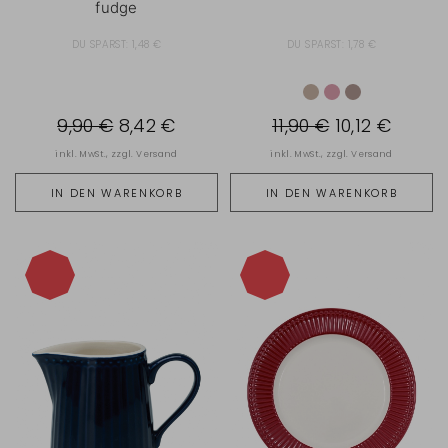
fudge
DU SPARST:
1,48 €
DU SPARST:
1,78 €
9,90 €
8,42 €
11,90 €
10,12 €
inkl. MwSt., zzgl.
Versand
inkl. MwSt., zzgl.
Versand
IN DEN WARENKORB
IN DEN WARENKORB
-15%
-15%