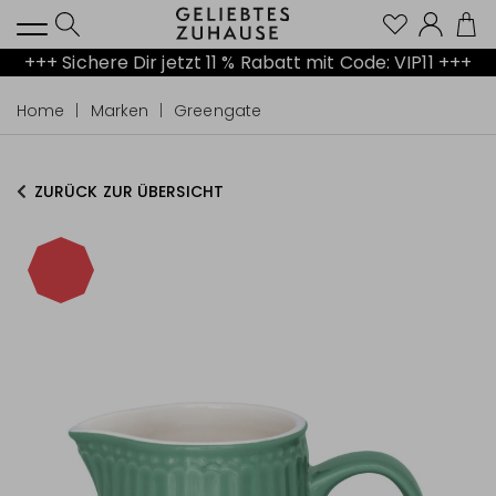
Kont
+++ Sichere Dir jetzt 11 % Rabatt mit Code: VIP11 +++
Home
Marken
Greengate
ZURÜCK ZUR ÜBERSICHT
-15%