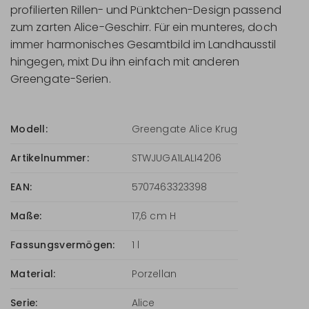
profilierten Rillen- und Pünktchen-Design passend
zum zarten Alice-Geschirr. Für ein munteres, doch
immer harmonisches Gesamtbild im Landhausstil
hingegen, mixt Du ihn einfach mit anderen
Greengate-Serien.
Modell:
Greengate Alice Krug
Artikelnummer:
STWJUGA1LALI4206
EAN:
5707463323398
Maße:
17,6 cm H
Fassungsvermögen:
1 l
Material:
Porzellan
Serie:
Alice