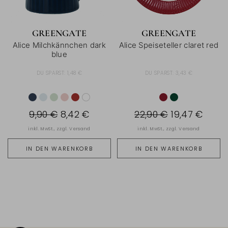
GREENGATE
GREENGATE
Alice Milchkännchen dark
Alice Speiseteller claret red
blue
DU SPARST:
1,48 €
DU SPARST:
3,43 €
9,90 €
8,42 €
22,90 €
19,47 €
inkl. MwSt., zzgl.
Versand
inkl. MwSt., zzgl.
Versand
IN DEN WARENKORB
IN DEN WARENKORB