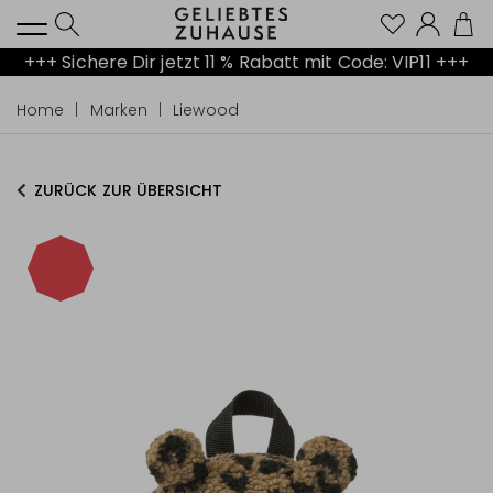
Kont
+++ Sichere Dir jetzt 11 % Rabatt mit Code: VIP11 +++
Home
Marken
Liewood
ZURÜCK ZUR ÜBERSICHT
-40%