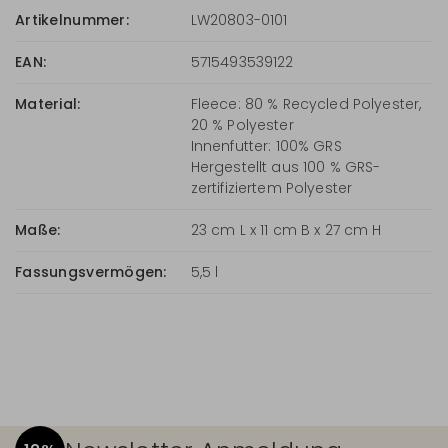
Artikelnummer:
LW20803-0101
EAN:
5715493539122
Material:
Fleece: 80 % Recycled Polyester,
20 % Polyester
Innenfutter: 100% GRS
Hergestellt aus 100 % GRS-
zertifiziertem Polyester
Maße:
23 cm L x 11 cm B x 27 cm H
Fassungsvermögen:
5,5 l