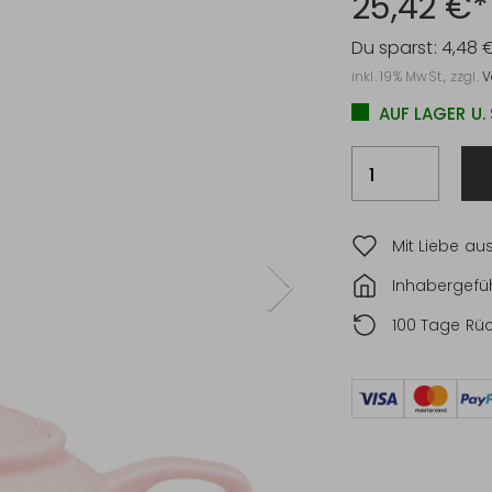
25,42 €*
Du sparst:
4,48 
inkl. 19% MwSt., zzgl.
V
AUF LAGER U.
Mit Liebe au
Inhabergefüh
100 Tage Rü