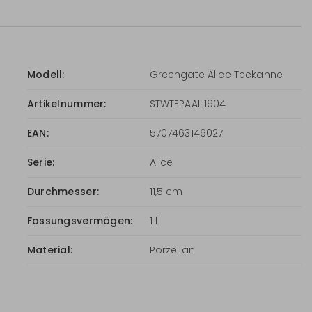
Modell:
Greengate Alice Teekanne
Artikelnummer:
STWTEPAALI1904
EAN:
5707463146027
Serie:
Alice
Durchmesser:
11,5 cm
Fassungsvermögen:
1 l
Material:
Porzellan