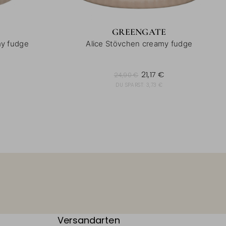
GREENGATE
my fudge
Alice Stövchen creamy fudge
24,90 €
21,17 €
24,90 €
DU SPARST:
3,73 €
Versandarten