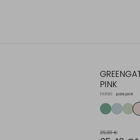
GREENGAT
PINK
FARBE:
pale pink
29,90 €