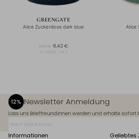
GREENGATE
Alice Zuckerdose dark blue
Alice
9,90 €
8,42 €
9,90 €
DU SPARST:
1,48 €
Newsletter Anmeldung
12%
Lass uns Brieffreund:innen werden und erhalte sofor
Informationen
Geliebtes