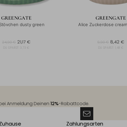
GREENGATE
GREENGATE
 Stövchen dusty green
Alice Zuckerdose crea
24,90 €
9,90 €
21,17 €
8,42 €
24,90 €
9,90 €
DU SPARST:
3,73 €
DU SPARST:
1,48 €
t bei Anmeldung Deinen
12%
-Rabattcode.
 Zuhause
Zahlungsarten