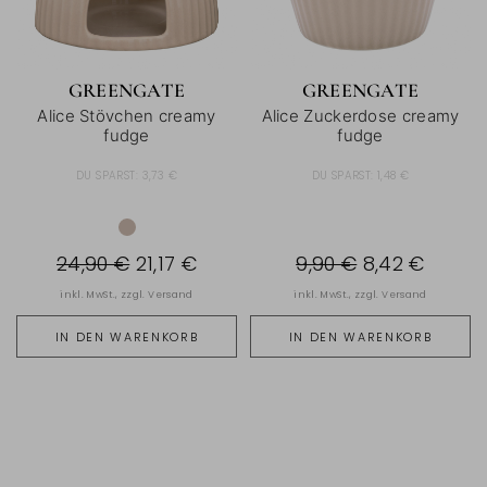
GREENGATE
GREENGATE
Alice Stövchen creamy
Alice Zuckerdose creamy
fudge
fudge
DU SPARST:
3,73 €
DU SPARST:
1,48 €
24,90 €
21,17 €
9,90 €
8,42 €
inkl. MwSt., zzgl.
Versand
inkl. MwSt., zzgl.
Versand
IN DEN WARENKORB
IN DEN WARENKORB