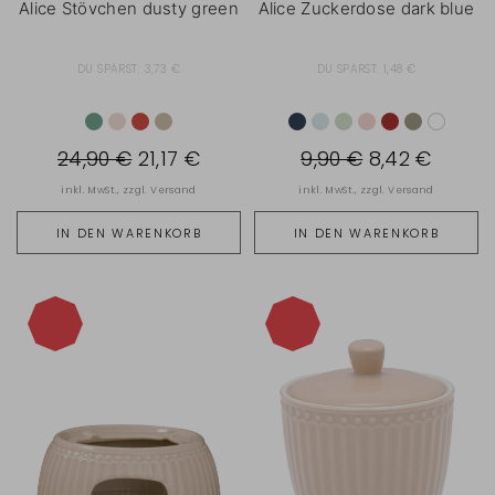
Alice Stövchen dusty green
Alice Zuckerdose dark blue
DU SPARST:
3,73 €
DU SPARST:
1,48 €
24,90 €
21,17 €
9,90 €
8,42 €
inkl. MwSt., zzgl.
Versand
inkl. MwSt., zzgl.
Versand
IN DEN WARENKORB
IN DEN WARENKORB
-15%
-15%