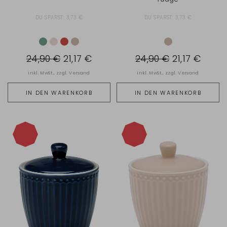
DU SPARST:
3,73 €
DU SPARST:
3,73 €
24,90 €
21,17 €
24,90 €
21,17 €
inkl. MwSt., zzgl.
Versand
inkl. MwSt., zzgl.
Versand
IN DEN WARENKORB
IN DEN WARENKORB
-15%
-15%