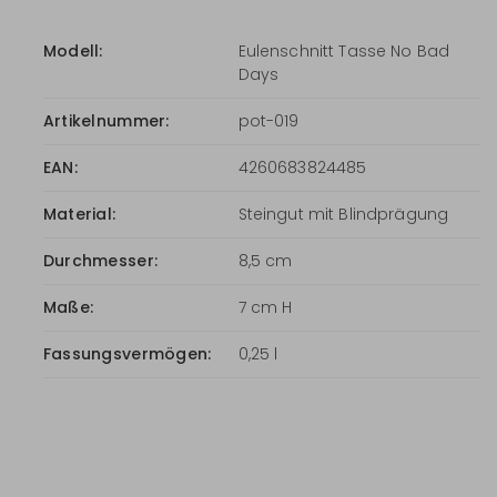
Modell:
Eulenschnitt Tasse No Bad
Days
Artikelnummer:
pot-019
EAN:
4260683824485
Material:
Steingut mit Blindprägung
Durchmesser:
8,5 cm
Maße:
7 cm H
Fassungsvermögen:
0,25 l