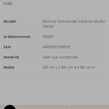
hast.
Modell:
blomus Schutzhülle Ecksitzer Modul
GROW
Artikelnummer:
62080
EAN:
4008832790553
Material:
Textil aus Kunstfaser
Maße:
100 cm L x 100 cm B x 68 cm H