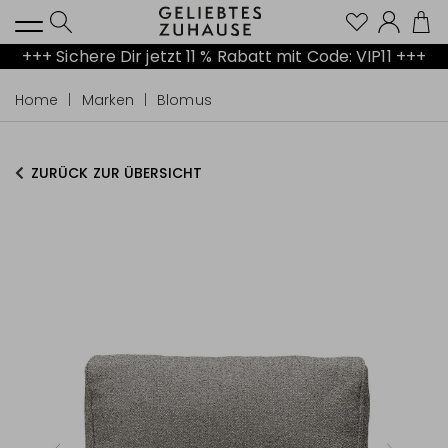
Kont
+++ Sichere Dir jetzt 11 % Rabatt mit Code: VIP11 +++
Home
Marken
Blomus
ZURÜCK ZUR ÜBERSICHT