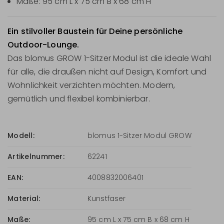
Maße: 95 cm L x 75 cm B x 68 cm H
Ein stilvoller Baustein für Deine persönliche
Outdoor-Lounge.
Das blomus GROW 1-Sitzer Modul ist die ideale Wahl
für alle, die draußen nicht auf Design, Komfort und
Wohnlichkeit verzichten möchten. Modern,
gemütlich und flexibel kombinierbar.
Modell:
blomus 1-Sitzer Modul GROW
Artikelnummer:
62241
EAN:
4008832006401
Material:
Kunstfaser
Maße:
95 cm L x 75 cm B x 68 cm H