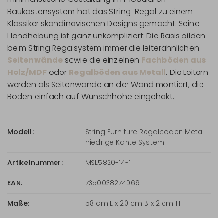
Baukastensystem hat das String-Regal zu einem
Klassiker skandinavischen Designs gemacht. Seine
Handhabung ist ganz unkompliziert: Die Basis bilden
beim String Regalsystem immer die leiterähnlichen
Seitenwände
sowie die einzelnen
Fachböden aus
Holz/MDF
oder
Regalböden aus Metall
. Die Leitern
werden als Seitenwände an der Wand montiert, die
Böden einfach auf Wunschhöhe eingehakt.
Modell:
String Furniture Regalboden Metall
niedrige Kante System
Artikelnummer:
MSL5820-14-1
EAN:
7350038274069
Maße:
58 cm L x 20 cm B x 2 cm H