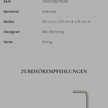
EAN:
7350038271945
Material:
walnuss
Maße:
58 cm L x 30 cm B x 15 cm H
Designer:
Nils Strinning
Serie:
String
ZUBEHÖREMPFEHLUNGEN