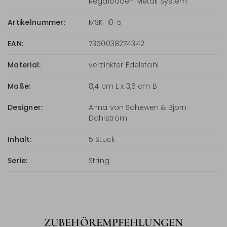
Regalboden Metall System
Artikelnummer:
MSK-10-5
EAN:
7350038274342
Material:
verzinkter Edelstahl
Maße:
8,4 cm L x 3,6 cm B
Designer:
Anna von Schewen & Björn
Dahlström
Inhalt:
5 Stück
Serie:
String
ZUBEHÖREMPFEHLUNGEN