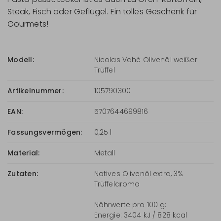
Steak, Fisch oder Geflügel. Ein tolles Geschenk für
Gourmets!
Modell:
Nicolas Vahé Olivenöl weißer
Trüffel
Artikelnummer:
105790300
EAN:
5707644699816
Fassungsvermögen:
0,25 l
Material:
Metall
Zutaten:
Natives Olivenöl extra, 3%
Trüffelaroma
Nährwerte pro 100 g:
Energie: 3404 kJ / 828 kcal