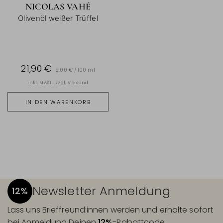
NICOLAS VAHÉ
Olivenöl weißer Trüffel
21,90 €
9,00 € / 100 ml
inkl. MwSt., zzgl.
Versand
IN DEN WARENKORB
Newsletter Anmeldung
12%
Lass uns Brieffreund:innen werden und erhalte sofort
bei Anmeldung Deinen
12%
-Rabattcode.