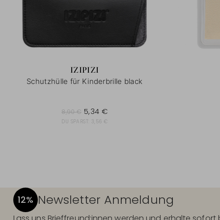
IZIPIZI
Schutzhülle für Kinderbrille black
8,90 €
5,34 €
8,90 €
DU SPARST:
3,56 €
Newsletter Anmeldung
12%
Lass uns Brieffreund:innen werden und erhalte sofor