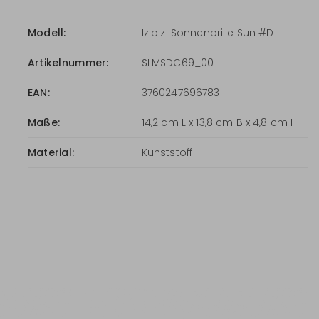
Modell:
Izipizi Sonnenbrille Sun #D
Artikelnummer:
SLMSDC69_00
EAN:
3760247696783
Maße:
14,2 cm L x 13,8 cm B x 4,8 cm H
Material:
Kunststoff