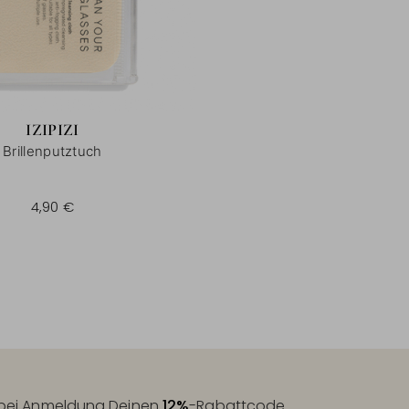
IZIPIZI
Brillenputztuch
4,90 €
t bei Anmeldung Deinen
12%
-Rabattcode.