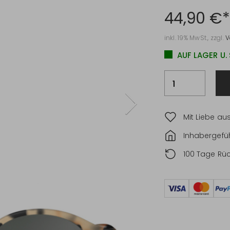
44,90 €*
inkl. 19% MwSt., zzgl.
V
AUF LAGER U.
Mit Liebe au
Inhabergefüh
100 Tage Rü