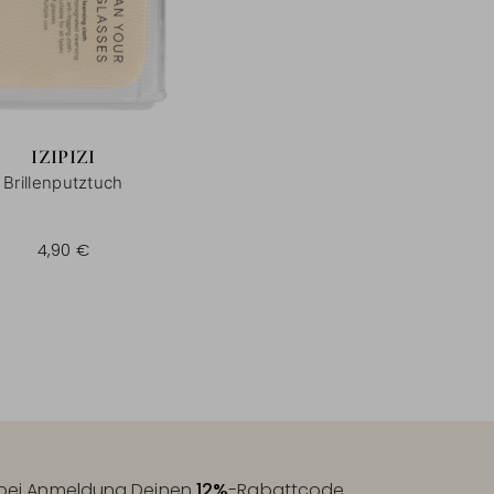
IZIPIZI
Brillenputztuch
4,90 €
t bei Anmeldung Deinen
12%
-Rabattcode.