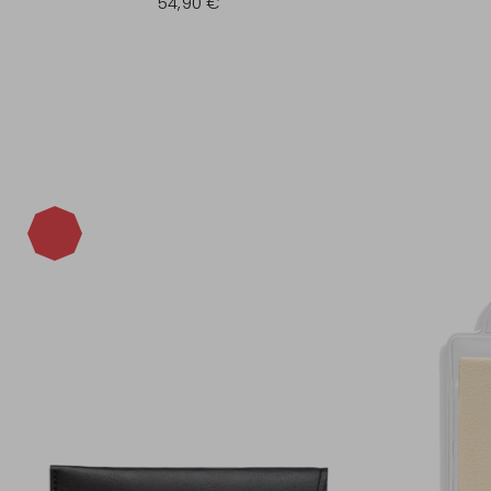
54,90 €
-40%