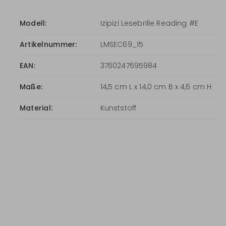
Modell:
Izipizi Lesebrille Reading #E
Artikelnummer:
LMSEC69_15
EAN:
3760247695984
Maße:
14,5 cm L x 14,0 cm B x 4,6 cm H
Material:
Kunststoff