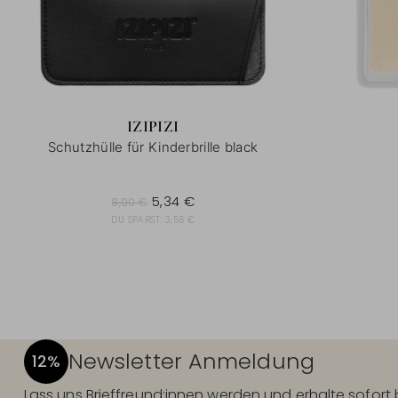
IZIPIZI
Schutzhülle für Kinderbrille black
8,90 €
5,34 €
8,90 €
DU SPARST:
3,56 €
Newsletter Anmeldung
12%
Lass uns Brieffreund:innen werden und erhalte sofor