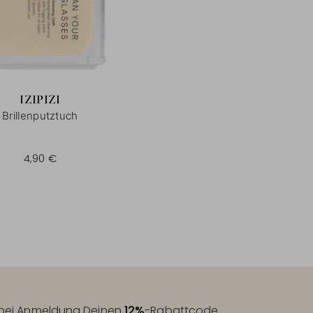
IZIPIZI
Brillenputztuch
4,90 €
t bei Anmeldung Deinen
12%
-Rabattcode.