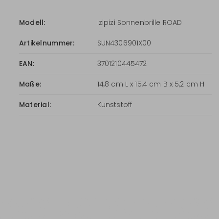
Modell:
Izipizi Sonnenbrille ROAD
Artikelnummer:
SUN4306901X00
EAN:
3701210445472
Maße:
14,8 cm L x 15,4 cm B x 5,2 cm H
Material:
Kunststoff