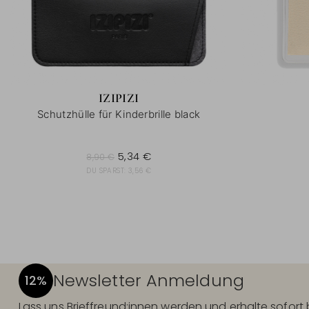
IZIPIZI
Schutzhülle für Kinderbrille black
8,90 €
5,34 €
8,90 €
DU SPARST:
3,56 €
Newsletter Anmeldung
12%
Lass uns Brieffreund:innen werden und erhalte sofor