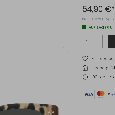
54,90 €
inkl. 19% MwSt., zzgl.
V
AUF LAGER U.
Mit Liebe au
Inhabergefüh
100 Tage Rü