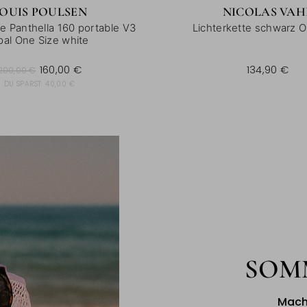
OUIS POULSEN
NICOLAS VAH
e Panthella 160 portable V3
Lichterkette schwarz O
pal One Size white
0,00 €
160,00 €
134,90 €
200,00 €
DU SPARST:
40,00 €
SOM
Mach