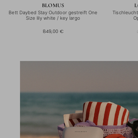
BLOMUS
L
Bett Daybed Stay Outdoor gestreift One
Tischleucht
Size lily white / key largo
O
20
849,00 €