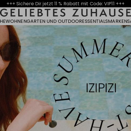
+++ Sichere Dir jetzt 11 % Rabatt mit Code: VIP11 +++
CHE
WOHNEN
GARTEN UND OUTDOOR
ESSENTIALS
MARKEN
S