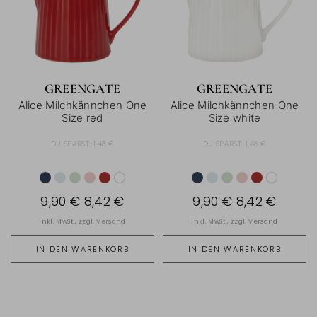
GREENGATE
GREENGATE
Alice Milchkännchen One
Alice Milchkännchen One
Size red
Size white
DU SPARST:
1,48 €
DU SPARST:
1,48 €
9,90 €
8,42 €
9,90 €
8,42 €
inkl. MwSt., zzgl.
Versand
inkl. MwSt., zzgl.
Versand
IN DEN WARENKORB
IN DEN WARENKORB