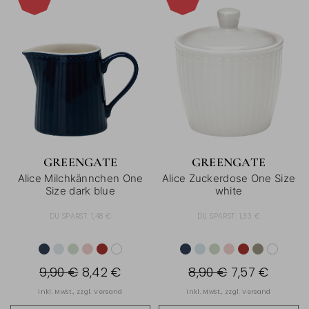
-15%
-15%
GREENGATE
GREENGATE
Alice Milchkännchen One
Alice Zuckerdose One Size
Size dark blue
white
DU SPARST:
1,48 €
DU SPARST:
1,33 €
9,90 €
8,42 €
8,90 €
7,57 €
inkl. MwSt., zzgl.
Versand
inkl. MwSt., zzgl.
Versand