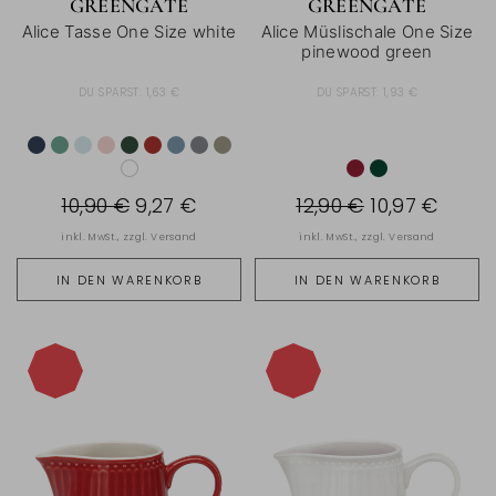
GREENGATE
GREENGATE
Alice Tasse One Size white
Alice Müslischale One Size
pinewood green
DU SPARST:
1,63 €
DU SPARST:
1,93 €
10,90 €
9,27 €
12,90 €
10,97 €
inkl. MwSt., zzgl.
Versand
inkl. MwSt., zzgl.
Versand
IN DEN WARENKORB
IN DEN WARENKORB
-15%
-15%