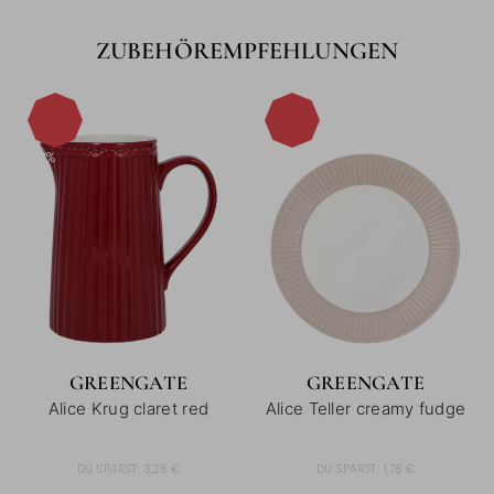
ZUBEHÖREMPFEHLUNGEN
-15%
-15%
GREENGATE
GREENGATE
Alice Krug claret red
Alice Teller creamy fudge
DU SPARST:
3,28 €
DU SPARST:
1,78 €