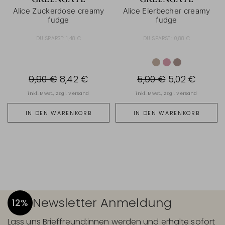
Alice Zuckerdose creamy
Alice Eierbecher creamy
fudge
fudge
DU SPARST:
1,48 €
DU SPARST:
0,88 €
9,90 €
8,42 €
5,90 €
5,02 €
inkl. MwSt., zzgl.
Versand
inkl. MwSt., zzgl.
Versand
IN DEN WARENKORB
IN DEN WARENKORB
Newsletter Anmeldung
12%
Lass uns Brieffreund:innen werden und erhalte sofort