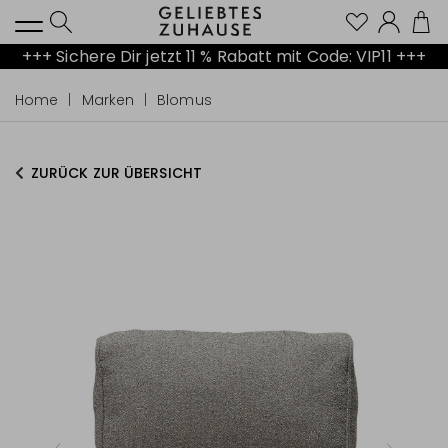
Kont
+++ Sichere Dir jetzt 11 % Rabatt mit Code: VIP11 +++
Home
Marken
Blomus
ZURÜCK ZUR ÜBERSICHT