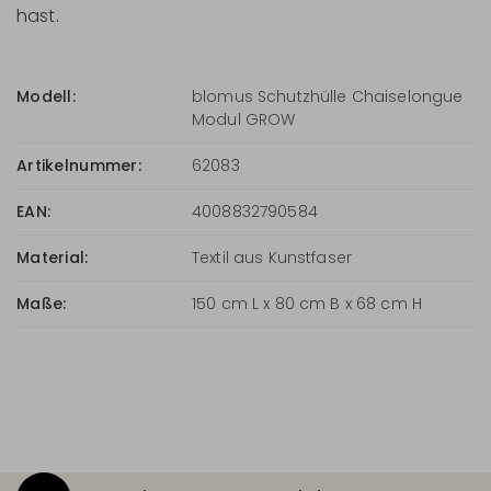
hast.
Modell:
blomus Schutzhülle Chaiselongue
Modul GROW
Artikelnummer:
62083
EAN:
4008832790584
Material:
Textil aus Kunstfaser
Maße:
150 cm L x 80 cm B x 68 cm H