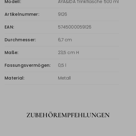
Modell:
AYA&IDA Trinkflasche 500 ml
Artikelnummer:
9126
EAN:
5745000059126
Durchmesser:
6,7 cm
Maße:
23,5 cm H
Fassungsvermögen:
0,5 l
Material:
Metall
ZUBEHÖREMPFEHLUNGEN