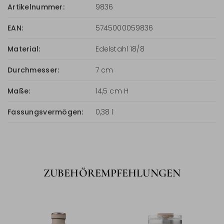
Artikelnummer:
9836
EAN:
5745000059836
Material:
Edelstahl 18/8
Durchmesser:
7 cm
Maße:
14,5 cm H
Fassungsvermögen:
0,38 l
ZUBEHÖREMPFEHLUNGEN