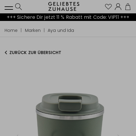
Kont
+++ Sichere Dir jetzt 11 % Rabatt mit Code: VIP11 +++
Home
Marken
Aya und Ida
ZURÜCK ZUR ÜBERSICHT