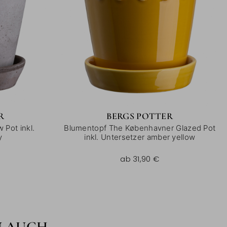
R
BERGS POTTER
 Pot inkl.
Blumentopf The Københavner Glazed Pot
y
inkl. Untersetzer amber yellow
ab
31,90 €
N AUCH