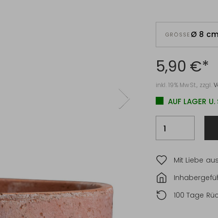
Ø 8 c
GRÖSSE
5,90 €*
inkl. 19% MwSt., zzgl.
V
AUF LAGER U.
Mit Liebe au
Inhabergefüh
100 Tage Rü