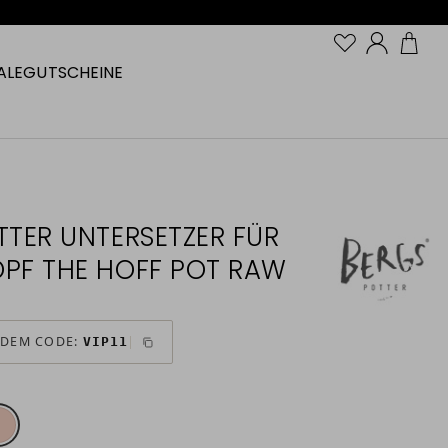
Konto
ALE
GUTSCHEINE
TTER UNTERSETZER FÜR
PF THE HOFF POT RAW
 DEM CODE:
VIP11