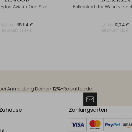
eyton Aviator One Size
Balkonkorb für Wand vierec
9,90 €
17,90 €
35,94 €
10,74 €
59,90 €
17,90 €
DU SPARST:
23,96 €
DU SPARST:
7,16 €
t bei Anmeldung Deinen
12%
-Rabattcode.
 Zuhause
Zahlungsarten
cht