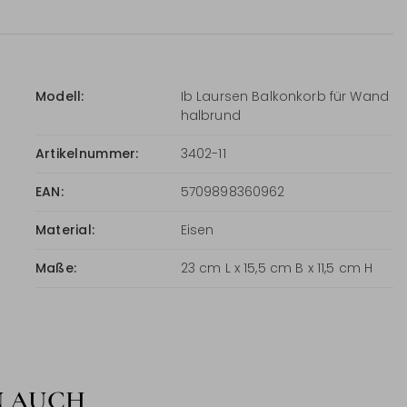
Modell:
Ib Laursen Balkonkorb für Wand
halbrund
Artikelnummer:
3402-11
EAN:
5709898360962
Material:
Eisen
Maße:
23 cm L x 15,5 cm B x 11,5 cm H
N AUCH