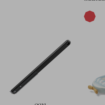
-40%
OONI