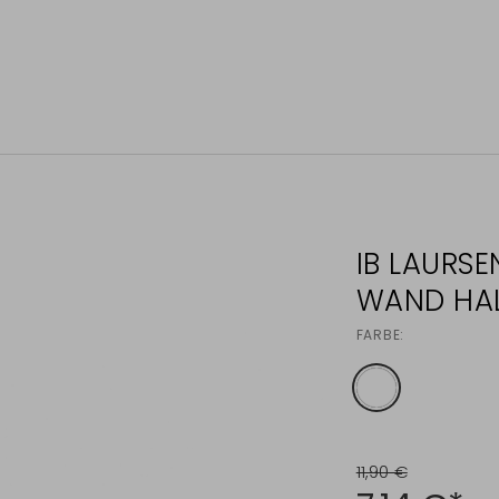
IB LAURS
WAND HA
FARBE:
11,90 €