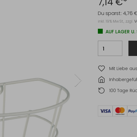
7,14 €*
Du sparst:
4,76 
inkl. 19% MwSt., zzgl.
V
AUF LAGER U.
Mit Liebe au
Inhabergefüh
100 Tage Rü