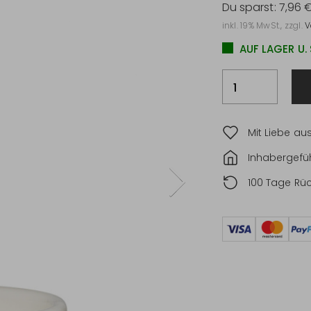
Du sparst:
7,96 
inkl. 19% MwSt., zzgl.
V
AUF LAGER U.
Mit Liebe au
Inhabergefüh
100 Tage Rü