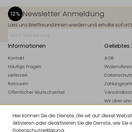
Newsletter Anmeldung
12%
Lass uns Brieffreund:innen werden und erhalte sofor
Informationen
Geliebtes
Kontakt
AGB
Häufige Fragen
Widerrufsre
Lieferzeit
Datenschut
Retouren
Zahlungsart
Öffentlicher Wunschzettel
Versandkos
Wir über uns
Impressum
Hier können Sie die Dienste, die wir auf dieser W
Vertrag Wid
Aktivieren oder deaktivieren Sie die Dienste, wie Sie 
Datenschutzerklärung
.