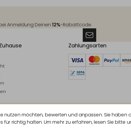
t bei Anmeldung Deinen
12%
-Rabattcode.
 Zuhause
Zahlungsarten
cht
z
en
ten
ebsite nutzen möchten, bewerten und anpassen. Sie haben 
errufen
es für richtig halten. Um mehr zu erfahren, lesen Sie bitte 
© 2026 Geliebtes Zuhause