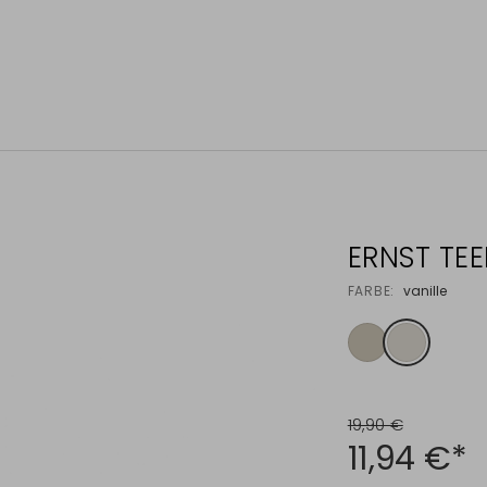
ERNST TEE
FARBE:
vanille
19,90 €
11,94 €*