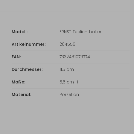
Modell:
ERNST Teelichthalter
Artikelnummer:
264556
EAN:
7332481079774
Durchmesser:
11,5 cm
Maße:
5,5 cm H
Material:
Porzellan