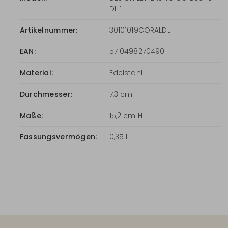
DL 1
Artikelnummer:
30101019CORALDL
EAN:
5710498270490
Material:
Edelstahl
Durchmesser:
7,3 cm
Maße:
15,2 cm H
Fassungsvermögen:
0,35 l