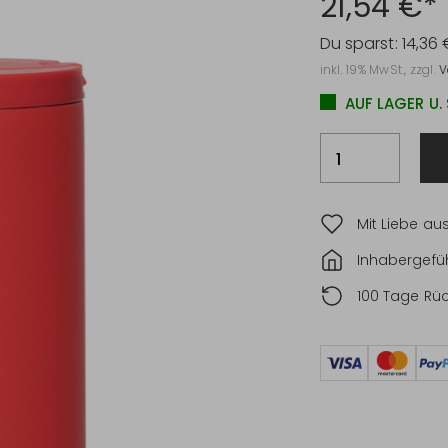
21,54 €*
Du sparst:
14,36 
inkl. 19% MwSt., zzgl.
V
AUF LAGER U.
Mit Liebe au
Inhabergefüh
100 Tage Rü