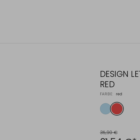
DESIGN LE
RED
FARBE:
red
35,90 €