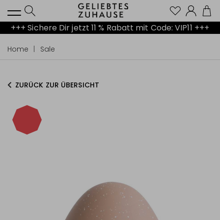
Kont
+++ Sichere Dir jetzt 11 % Rabatt mit Code: VIP11 +++
Home
Sale
ZURÜCK ZUR ÜBERSICHT
-80%