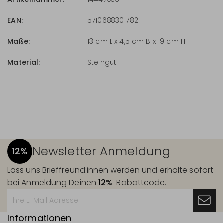
EAN:
5710688301782
Maße:
13 cm L x 4,5 cm B x 19 cm H
Material:
Steingut
Newsletter Anmeldung
12%
Lass uns Brieffreund:innen werden und erhalte sofort
bei Anmeldung Deinen
12%
-Rabattcode.
Informationen