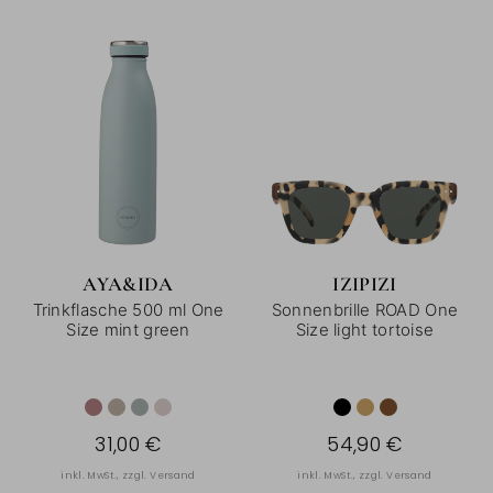
AYA&IDA
IZIPIZI
Trinkflasche 500 ml One
Sonnenbrille ROAD One
Size mint green
Size light tortoise
31,00 €
54,90 €
inkl. MwSt., zzgl.
Versand
inkl. MwSt., zzgl.
Versand