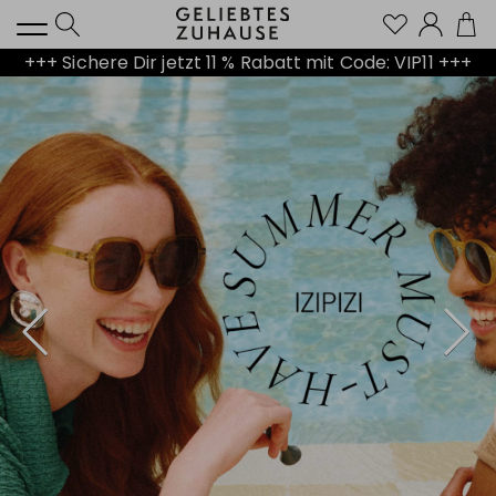
Kont
+++ Sichere Dir jetzt 11 % Rabatt mit Code: VIP11 +++