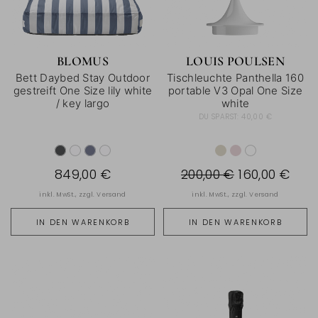
BLOMUS
LOUIS POULSEN
Bett Daybed Stay Outdoor
Tischleuchte Panthella 160
gestreift One Size lily white
portable V3 Opal One Size
/ key largo
white
DU SPARST:
40,00 €
849,00 €
200,00 €
160,00 €
inkl. MwSt., zzgl.
Versand
inkl. MwSt., zzgl.
Versand
IN DEN WARENKORB
IN DEN WARENKORB