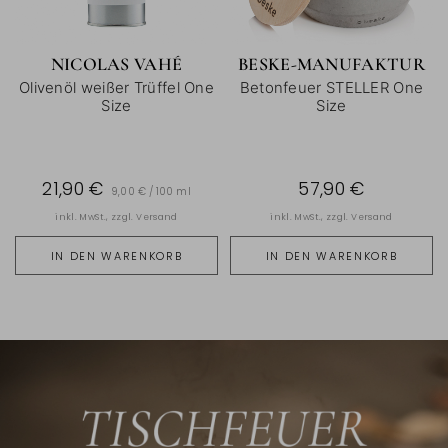
NICOLAS VAHÉ
BESKE-MANUFAKTUR
Olivenöl weißer Trüffel One
Betonfeuer STELLER One
Size
Size
21,90 €
57,90 €
9,00 € / 100 ml
inkl. MwSt., zzgl.
Versand
inkl. MwSt., zzgl.
Versand
IN DEN WARENKORB
IN DEN WARENKORB