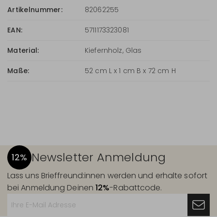
Artikelnummer:
82062255
EAN:
5711173323081
Material:
Kiefernholz, Glas
Maße:
52 cm L x 1 cm B x 72 cm H
Newsletter Anmeldung
12%
Lass uns Brieffreund:innen werden und erhalte sofort
bei Anmeldung Deinen
12%
-Rabattcode.