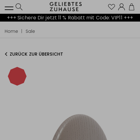
Kont
+++ Sichere Dir jetzt 11 % Rabatt mit Code: VIP11 +++
Home
Sale
ZURÜCK ZUR ÜBERSICHT
-50%