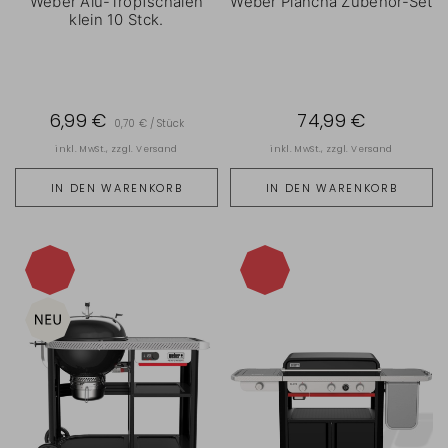
Weber Alu-Tropfschalen
Weber Plancha Zubehör-Set
klein 10 Stck.
6,99 €
74,99 €
0,70 € / Stück
inkl. MwSt., zzgl.
Versand
inkl. MwSt., zzgl.
Versand
IN DEN WARENKORB
IN DEN WARENKORB
-11%
-9%