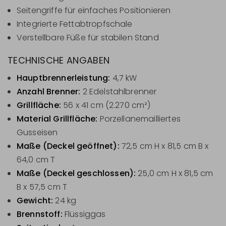
Seitengriffe für einfaches Positionieren
Integrierte Fettabtropfschale
Verstellbare Füße für stabilen Stand
TECHNISCHE ANGABEN
Hauptbrennerleistung:
4,7 kW
Anzahl Brenner:
2 Edelstahlbrenner
Grillfläche:
56 x 41 cm (2.270 cm²)
Material Grillfläche:
Porzellanemailliertes
Gusseisen
Maße (Deckel geöffnet):
72,5 cm H x 81,5 cm B x
64,0 cm T
Maße (Deckel geschlossen):
25,0 cm H x 81,5 cm
B x 57,5 cm T
Gewicht:
24 kg
Brennstoff:
Flüssiggas