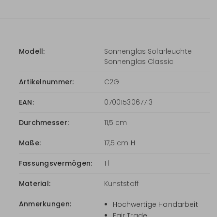
Modell:
Sonnenglas Solarleuchte
Sonnenglas Classic
Artikelnummer:
C2G
EAN:
0700153067713
Durchmesser:
11,5 cm
Maße:
17,5 cm H
Fassungsvermögen:
1 l
Material:
Kunststoff
Anmerkungen:
Hochwertige Handarbeit
Fair Trade