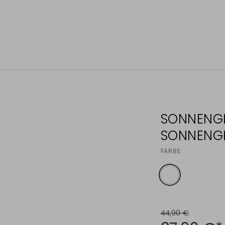
SONNENGL
SONNENGL
FARBE:
44,90 €