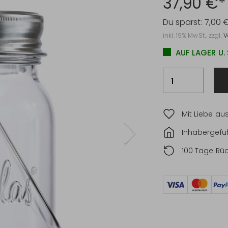
37,90 €*
Du sparst:
7,00 
inkl. 19% MwSt., zzgl.
V
AUF LAGER U.
Mit Liebe au
Inhabergefüh
100 Tage Rü