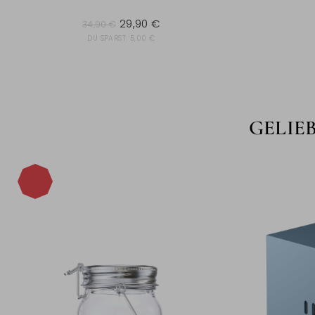
34,90 €
29,90 €
34,90 €
DU SPARST:
5,00 €
GELIE
-14%