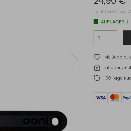
24,90 €*
inkl. 19% MwSt., zzgl.
V
AUF LAGER U.
Mit Liebe au
Inhabergefüh
100 Tage Rü