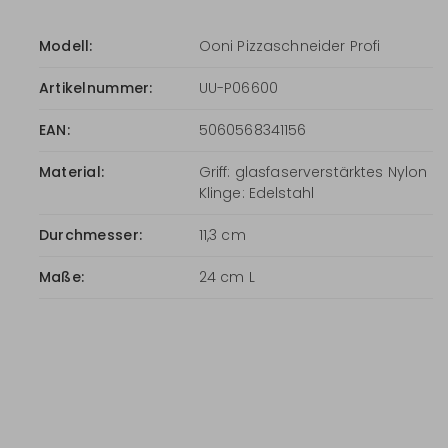
Modell:
Ooni Pizzaschneider Profi
Artikelnummer:
UU-P06600
EAN:
5060568341156
Material:
Griff: glasfaserverstärktes Nylon
Klinge: Edelstahl
Durchmesser:
11,3 cm
Maße:
24 cm L