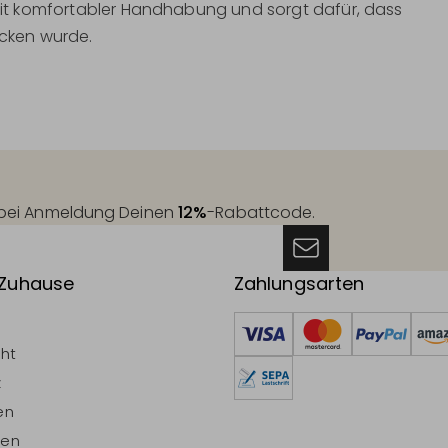
g mit komfortabler Handhabung und sorgt dafür, dass
acken wurde.
t bei Anmeldung Deinen
12%
-Rabattcode.
 Zuhause
Zahlungsarten
cht
z
en
ten