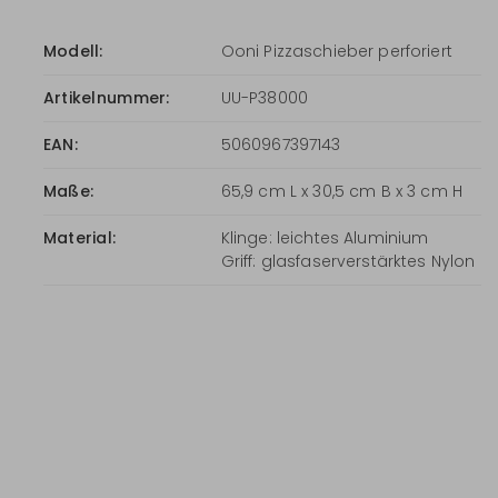
Modell:
Ooni Pizzaschieber perforiert
Artikelnummer:
UU-P38000
EAN:
5060967397143
Maße:
65,9 cm L x 30,5 cm B x 3 cm H
Material:
Klinge: leichtes Aluminium
Griff: glasfaserverstärktes Nylon