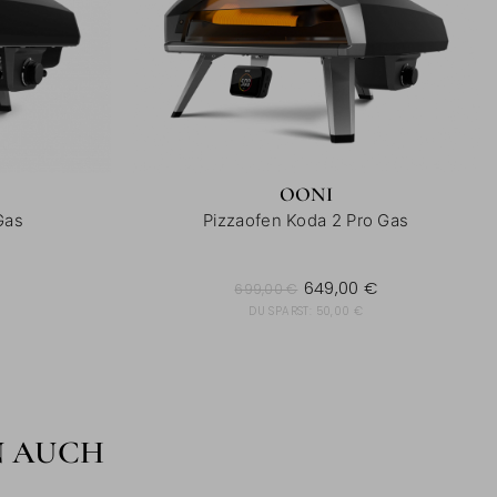
OONI
Gas
Pizzaofen Koda 2 Pro Gas
699,00 €
649,00 €
699,00 €
DU SPARST:
50,00 €
N AUCH