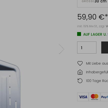
30 cm
GRÖSSE
59,90 €
inkl. 19% MwSt., zzgl.
V
AUF LAGER U.
Mit Liebe au
Inhabergefüh
100 Tage Rü