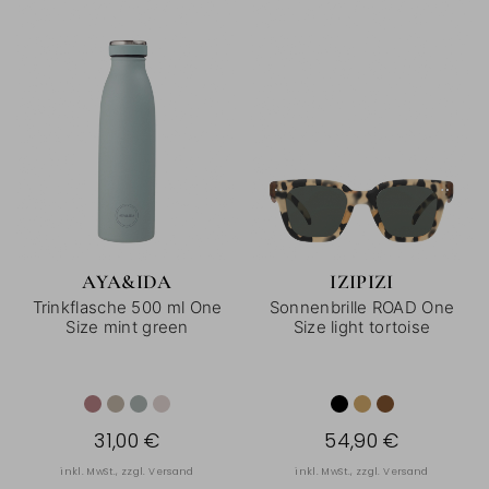
AYA&IDA
IZIPIZI
Trinkflasche 500 ml One
Sonnenbrille ROAD One
Size mint green
Size light tortoise
31,00 €
54,90 €
inkl. MwSt., zzgl.
Versand
inkl. MwSt., zzgl.
Versand