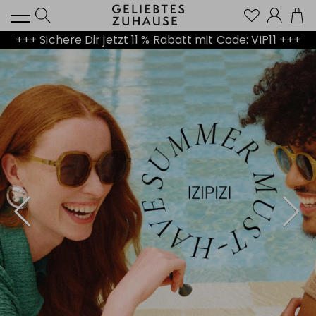
Kont
+++ Sichere Dir jetzt 11 % Rabatt mit Code: VIP11 +++