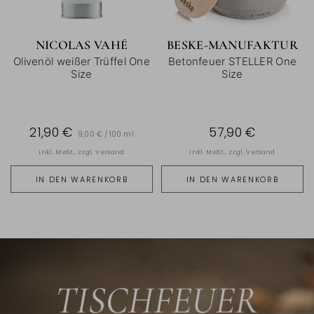
NICOLAS VAHÉ
BESKE-MANUFAKTUR
Olivenöl weißer Trüffel One
Betonfeuer STELLER One
Size
Size
21,90 €
57,90 €
9,00 € / 100 ml
inkl. MwSt., zzgl.
Versand
inkl. MwSt., zzgl.
Versand
IN DEN WARENKORB
IN DEN WARENKORB