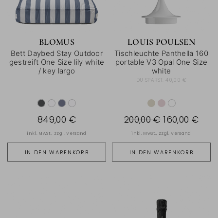
BLOMUS
LOUIS POULSEN
Bett Daybed Stay Outdoor
Tischleuchte Panthella 160
gestreift One Size lily white
portable V3 Opal One Size
/ key largo
white
DU SPARST:
40,00 €
849,00 €
200,00 €
160,00 €
inkl. MwSt., zzgl.
Versand
inkl. MwSt., zzgl.
Versand
IN DEN WARENKORB
IN DEN WARENKORB