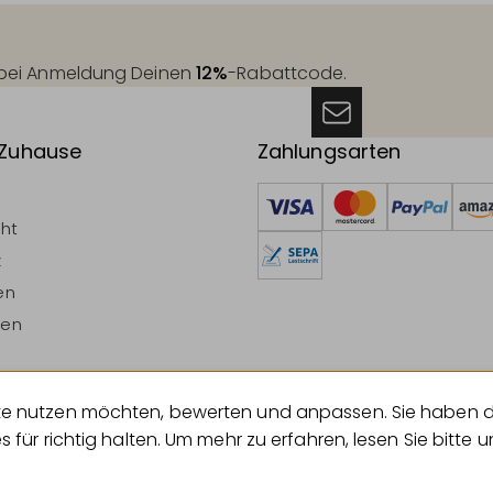
t bei Anmeldung Deinen
12%
-Rabattcode.
 Zuhause
Zahlungsarten
cht
z
en
ten
ebsite nutzen möchten, bewerten und anpassen. Sie haben 
errufen
es für richtig halten. Um mehr zu erfahren, lesen Sie bitte 
© 2026 Geliebtes Zuhause