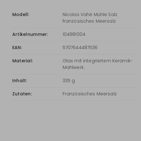
Modell:
Nicolas Vahé Mühle Salz
französisches Meersalz
Artikelnummer:
104981004
EAN:
5707644487536
Material:
Glas mit integriertem Keramik-
Mahlwerk.
Inhalt:
335 g
Zutaten:
Französisches Meersalz