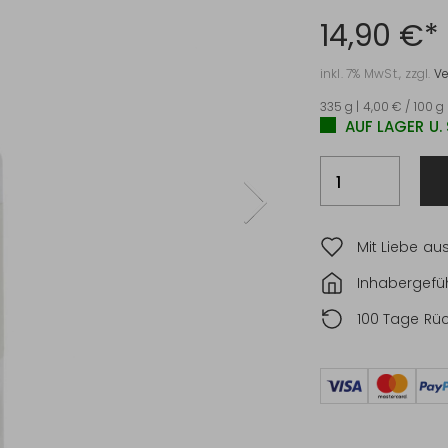
14,90 €*
inkl. 7% MwSt., zzgl.
V
335 g | 4,00 € / 100 g
AUF LAGER U.
Mit Liebe au
Inhabergefüh
100 Tage Rü