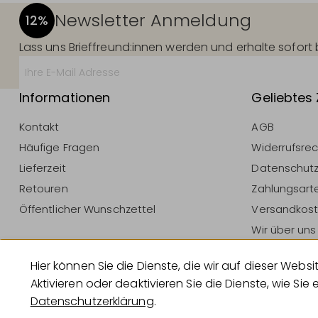
Newsletter Anmeldung
12%
Lass uns Brieffreund:innen werden und erhalte sofor
Informationen
Geliebtes
Kontakt
AGB
Häufige Fragen
Widerrufsre
Lieferzeit
Datenschut
Retouren
Zahlungsart
Öffentlicher Wunschzettel
Versandkos
Wir über uns
Impressum
Hier können Sie die Dienste, die wir auf dieser W
Vertrag Wid
Aktivieren oder deaktivieren Sie die Dienste, wie Sie 
Datenschutzerklärung
.