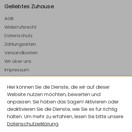
Geliebtes Zuhause
AGB
Widerrufsrecht
Datenschutz
Zahlungsarten
Versandkosten
Wir über uns
Impressum
Vertrag Widerrufen
Hier können Sie die Dienste, die wir auf dieser
Zahlungsarten
Website nutzen möchten, bewerten und
anpassen. Sie haben das Sagen! Aktivieren oder
deaktivieren Sie die Dienste, wie Sie es für richtig
halten. Um mehr zu erfahren, lesen Sie bitte unsere
Versandarten
Datenschutzerklärung
.