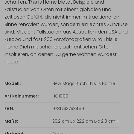
schaffen. This is Home bietet Beispiele und
Fallstudien von Orten mit einem globalen und
zeitlosen Gefühl, die nicht immer im traditionellen
Sinne renoviert wurden, sondern ein echtes Zuhause
sind. Mit acht Fallstudien aus Australien, den USA und
Europa und fast 200 Farbfotografien wird This is
Home Dich mit schönen, authentischen Orten
inspirieren, an denen Du gerne wohnen würdest -
heute.
Modell:
New Mags Buch This Is Home
Artikelnummer:
HG1000
EAN:
9781743793459
Maße:
29,2 cm L x 22,2 cm B x 2,8 cm H
Material:
Papier