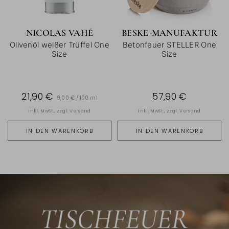
NICOLAS VAHÉ
BESKE-MANUFAKTUR
Olivenöl weißer Trüffel One
Betonfeuer STELLER One
Size
Size
21,90 €
57,90 €
9,00 € / 100 ml
inkl. MwSt., zzgl.
Versand
inkl. MwSt., zzgl.
Versand
IN DEN WARENKORB
IN DEN WARENKORB