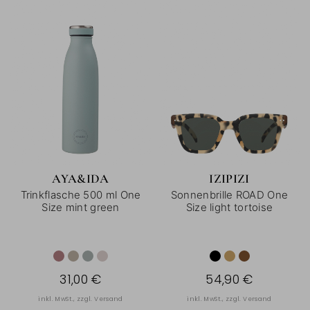
AYA&IDA
IZIPIZI
Trinkflasche 500 ml One
Sonnenbrille ROAD One
Size mint green
Size light tortoise
31,00 €
54,90 €
inkl. MwSt., zzgl.
Versand
inkl. MwSt., zzgl.
Versand