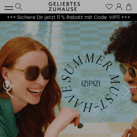
Kont
+++ Sichere Dir jetzt 11 % Rabatt mit Code: VIP11 +++