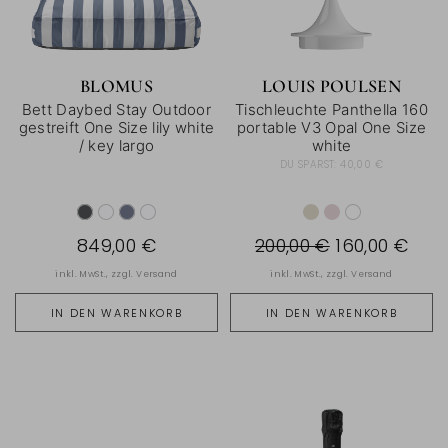
BLOMUS
LOUIS POULSEN
Bett Daybed Stay Outdoor
Tischleuchte Panthella 160
gestreift One Size lily white
portable V3 Opal One Size
/ key largo
white
DU SPARST:
40,00 €
849,00 €
200,00 €
160,00 €
inkl. MwSt., zzgl.
Versand
inkl. MwSt., zzgl.
Versand
IN DEN WARENKORB
IN DEN WARENKORB