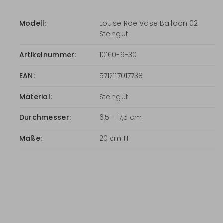
Modell:
Louise Roe Vase Balloon 02
Steingut
Artikelnummer:
10160-9-30
EAN:
5712117017738
Material:
Steingut
Durchmesser:
6,5 - 17,5 cm
Maße:
20 cm H