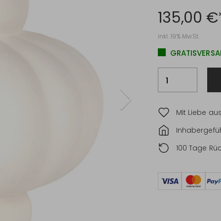
135,00 €
inkl. 19% MwSt.
GRATISVERSA
Mit Liebe au
Inhabergefüh
100 Tage Rü