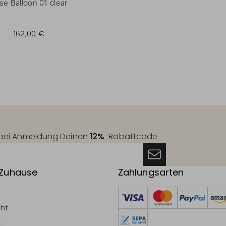
se Balloon 01 clear
162,00 €
t bei Anmeldung Deinen
12%
-Rabattcode.
 Zuhause
Zahlungsarten
cht
z