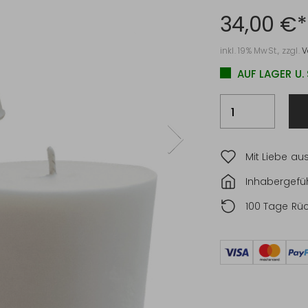
34,00 €*
inkl. 19% MwSt., zzgl.
V
AUF LAGER U.
Mit Liebe au
Inhabergefüh
100 Tage Rü