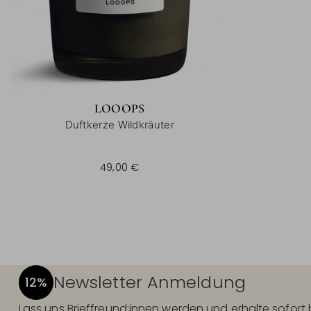
LOOOPS
Duftkerze Wildkräuter
49,00 €
Newsletter Anmeldung
12%
Lass uns Brieffreund:innen werden und erhalte sofor