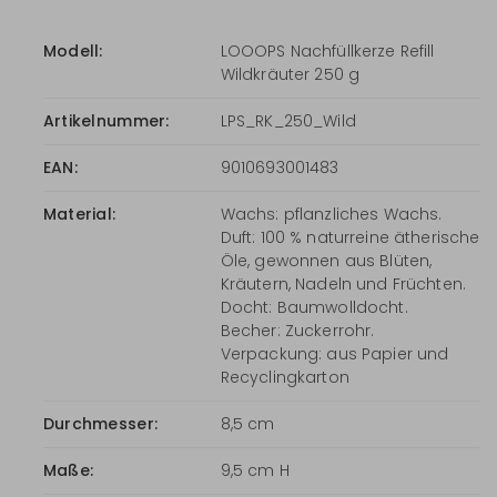
Modell:
LOOOPS Nachfüllkerze Refill
Wildkräuter 250 g
Artikelnummer:
LPS_RK_250_Wild
EAN:
9010693001483
Material:
Wachs: pflanzliches Wachs.
Duft: 100 % naturreine ätherische
Öle, gewonnen aus Blüten,
Kräutern, Nadeln und Früchten.
Docht: Baumwolldocht.
Becher: Zuckerrohr.
Verpackung: aus Papier und
Recyclingkarton
Durchmesser:
8,5 cm
Maße:
9,5 cm H