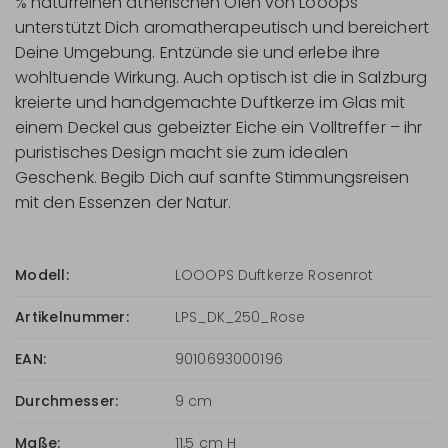
% naturreinen ätherischen Ölen von Looops
unterstützt Dich aromatherapeutisch und bereichert
Deine Umgebung. Entzünde sie und erlebe ihre
wohltuende Wirkung. Auch optisch ist die in Salzburg
kreierte und handgemachte Duftkerze im Glas mit
einem Deckel aus gebeizter Eiche ein Volltreffer – ihr
puristisches Design macht sie zum idealen
Geschenk. Begib Dich auf sanfte Stimmungsreisen
mit den Essenzen der Natur.
Modell:
LOOOPS Duftkerze Rosenrot
Artikelnummer:
LPS_DK_250_Rose
EAN:
9010693000196
Durchmesser:
9 cm
Maße:
11,5 cm H